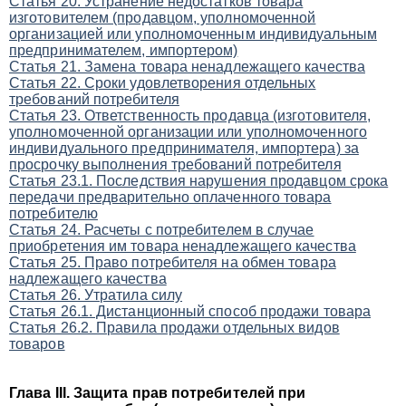
Статья 20. Устранение недостатков товара
изготовителем (продавцом, уполномоченной
организацией или уполномоченным индивидуальным
предпринимателем, импортером)
Статья 21. Замена товара ненадлежащего качества
Статья 22. Сроки удовлетворения отдельных
требований потребителя
Статья 23. Ответственность продавца (изготовителя,
уполномоченной организации или уполномоченного
индивидуального предпринимателя, импортера) за
просрочку выполнения требований потребителя
Статья 23.1. Последствия нарушения продавцом срока
передачи предварительно оплаченного товара
потребителю
Статья 24. Расчеты с потребителем в случае
приобретения им товара ненадлежащего качества
Статья 25. Право потребителя на обмен товара
надлежащего качества
Статья 26. Утратила силу
Статья 26.1. Дистанционный способ продажи товара
Статья 26.2. Правила продажи отдельных видов
товаров
Глава III. Защита прав потребителей при