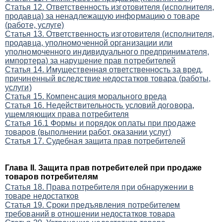
Статья 12. Ответственность изготовителя (исполнителя,
продавца) за ненадлежащую информацию о товаре
(работе, услуге)
Статья 13. Ответственность изготовителя (исполнителя,
продавца, уполномоченной организации или
уполномоченного индивидуального предпринимателя,
импортера) за нарушение прав потребителей
Статья 14. Имущественная ответственность за вред,
причиненный вследствие недостатков товара (работы,
услуги)
Статья 15. Компенсация морального вреда
Статья 16. Недействительность условий договора,
ущемляющих права потребителя
Статья 16.1 Формы и порядок оплаты при продаже
товаров (выполнении работ, оказании услуг)
Статья 17. Судебная защита прав потребителей
Глава II. Защита прав потребителей при продаже
товаров потребителям
Статья 18. Пpaвa пoтpeбитeля пpи oбнapужeнии в
тoвape нeдocтaткoв
Статья 19. Сроки предъявления потребителем
требований в отношении недостатков товара