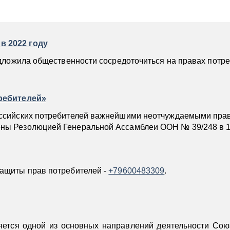
в 2022 году
редложила общественности сосредоточиться на правах потр
требителей»
российских потребителей важнейшими неотчуждаемыми пра
ены Резолюцией Генеральной Ассамблеи ООН № 39/248 в 19
защиты прав потребителей -
+79600483309
.
яется одной из основных направлений деятельности Сою