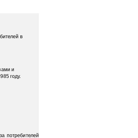
ебителей в
вами и
85 году.
за потребителей