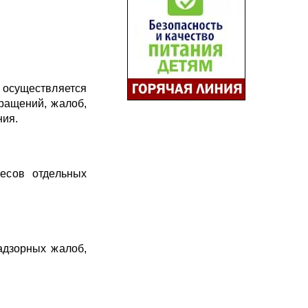
осуществляется
бращений, жалоб,
ния.
есов отдельных
адзорных жалоб,