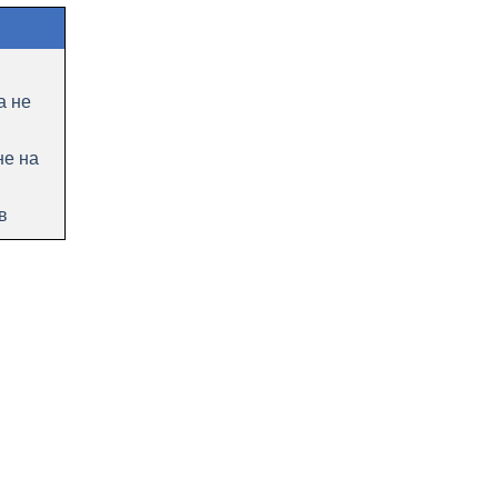
а не
не на
в