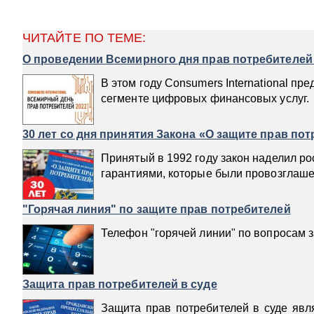
ЧИТАЙТЕ ПО ТЕМЕ:
О проведении Всемирного дня прав потребителей 
В этом году Consumers International п
сегменте цифровых финансовых услуг.
30 лет со дня принятия Закона «О защите прав по
Принятый в 1992 году закон наделил 
гарантиями, которые были провозглаш
"Горячая линия" по защите прав потребителей
Телефон "горячей линии" по вопросам 
Защита прав потребителей в суде
Защита прав потребителей в суде явл