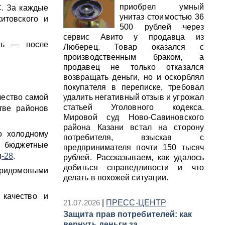
приобрел умный
. За каждые
унитаз стоимостью 36
итовского и
500 рублей через
сервис Авито у продавца из
сть — после
Люберец. Товар оказался с
производственным браком, а
продавец не только отказался
возвращать деньги, но и оскорблял
покупателя в переписке, требовал
чество самой
удалить негативный отзыв и угрожал
статьей Уголовного кодекса.
тве районов
Мировой суд Ново-Савиновского
района Казани встал на сторону
о холодному
потребителя, взыскав с
 бюджетные
предпринимателя почти 150 тысяч
ы
-28
.
рублей. Рассказываем, как удалось
добиться справедливости и что
тридомовыми
делать в похожей ситуации.
 качество и
21.07.2026
|
ПРЕСС-ЦЕНТР
Защита прав потребителей: как
вернуть деньги за