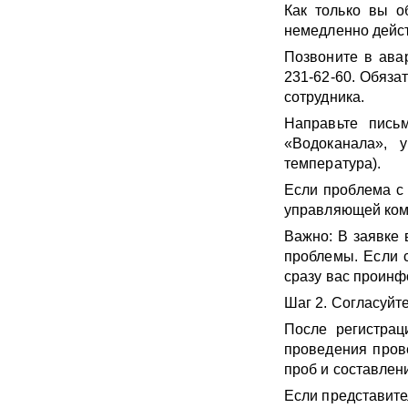
Как только вы о
немедленно дейст
Позвоните в ава
231-62-60. Обяза
сотрудника.
Направьте пись
«Водоканала», у
температура).
Если проблема с
управляющей ком
Важно: В заявке 
проблемы. Если с
сразу вас проинф
Шаг 2. Согласуйт
После регистрац
проведения прове
проб и составлени
Если представите