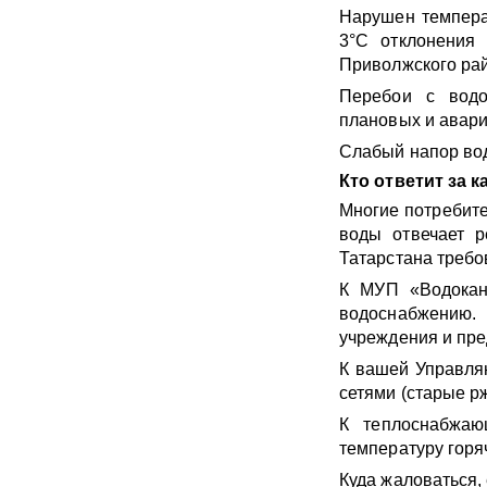
Нарушен темпера
3°C отклонения
Приволжского рай
Перебои с водо
плановых и авари
Слабый напор вод
Кто ответит за 
Многие потребите
воды отвечает р
Татарстана требо
К МУП «Водокан
водоснабжению
учреждения и пре
К вашей Управля
сетями (старые р
К теплоснабжаю
температуру горя
Куда жаловаться, 