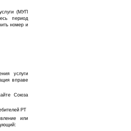
 услуги (МУП
есь период
вить номер и
ения услуги
ация вправе
сайте Союза
ребителей РТ
явление или
дующий: