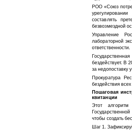
РОО «Союз потре
урегулировании
составлять пре
безвозмездной ос
Управление Ро
лабораторной эк
ответственности.
Государственна
бездействует. В 
за недопоставку 
Прокуратура Ре
бездействия всех
Пошаговая инст
квитанции
Этот алгоритм
Государственной
чтобы создать бе
Шаг 1. Зафиксиру