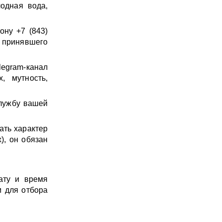
лодная вода,
ону +7 (843)
О принявшего
egram-канал
, мутность,
службу вашей
ать характер
), он обязан
ату и время
м для отбора