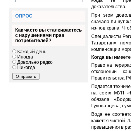
когда те пре
доказательства.
При этом довол
ОПРОС
сначала пишут жа
из-под крана. Что
Как часто вы сталкиваетесь
с нарушениями прав
Специалисты Рег
потребителей?
Татарстан» пом
компенсации мора
Каждый день
Иногда
Когда вы имеете
Довольно редко
Право на перерас
Никогда
отклонении ка
Правительства РФ
Подается техниче
на сетях МУП «В
обязала «Водо
Гудованцева, сум
Вода не соответ
кажется чистой. 
превышения в ра