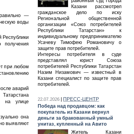
районный суд города
Казани рассмотрел
гражданское дело по иску
правильно —
Региональной общественной
ическую воды
организации «Союз потребителей
Республики Татарстан» к
индивидуальному предпринимателю
й Республики
Усачеву Тимофею Романовичу о
о получения
защите прав потребителей.
Интересы потребителя в суде
представлял юрист Союза
потребителей Республики Татарстан
ет при любом
Назим Низамович — известный в
тановлению
Казани специалист по защите прав
потребителей.
после аварий
 Татарстана
22.07.2026
|
ПРЕСС-ЦЕНТР
я на улице
Победа над продавцом: как
покупатель из Казани вернул
зуально она
деньги за бракованный умный
рно выявляют
унитаз, купленный на Авито
Житель Казани