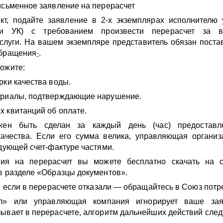
исьменное заявление на перерасчет
кт, подайте заявление в 2-х экземплярах исполнителю
и УК) с требованием произвести перерасчет за в
слуги. На вашем экземпляре представитель обязан поста
обращения
-
.
ожите:
рки качества воды.
ериалы, подтверждающие нарушение.
 квитанций об оплате.
жен быть сделан за каждый день (час) предоставл
ачества. Если его сумма велика, управляющая организ
едующей счет-фактуре частями.
ния на перерасчет вы можете бесплатно скачать на 
в разделе «Образцы документов».
ь, если в перерасчете отказали — обращайтесь в Союз пот
л» или управляющая компания игнорирует ваше за
ывает в перерасчете, алгоритм дальнейших действий сле