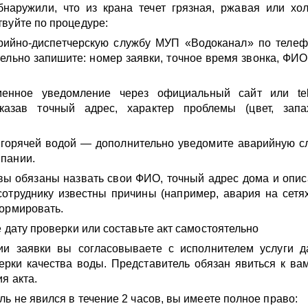
бнаружили, что из крана течет грязная, ржавая или хо
вуйте по процедуре:
рийно-диспетчерскую службу МУП «Водоканал» по телеф
тельно запишите: номер заявки, точное время звонка, ФИ
менное уведомление через официальный сайт или tel
казав точный адрес, характер проблемы (цвет, запах
 горячей водой — дополнительно уведомите аварийную 
пании.
вы обязаны назвать свои ФИО, точный адрес дома и опис
отруднику известны причины (например, авария на сетях
ормировать.
е дату проверки или составьте акт самостоятельно
ии заявки вы согласовываете с исполнителем услуги д
рки качества воды. Представитель обязан явиться к ва
я акта.
ль не явился в течение 2 часов, вы имеете полное право: