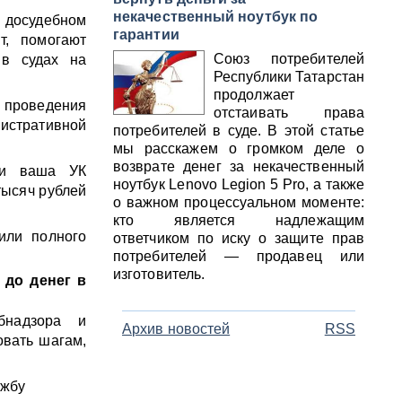
некачественный ноутбук по
в досудебном
гарантии
т, помогают
Союз потребителей
 в судах на
Республики Татарстан
продолжает
проведения
отстаивать права
нистративной
потребителей в суде. В этой статье
мы расскажем о громком деле о
возврате денег за некачественный
ли ваша УК
ноутбук Lenovo Legion 5 Pro, а также
тысяч рублей
о важном процессуальном моменте:
кто является надлежащим
или полного
ответчиком по иску о защите прав
потребителей — продавец или
изготовитель.
 до денег в
бнадзора и
Архив новостей
RSS
овать шагам,
ужбу