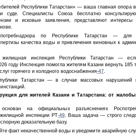
бителей Республики Татарстан» — ваша главная опора 
 и суде. Специалисты Союза бесплатно консультирую
тензии и исковые заявления, представляют интересы
нове.
спотребнадзора по Республике Татарстан — для 
спертизы качества воды и привлечения виновных к адми
я жилищная инспекция Республики Татарстан — ес
2026 году Инспекция помогла жителям Казани вернуть 185 
услуг горячего и холодного водоснабжения
-47
.
спублики Татарстан — в случае массовых нарушений 
 инстанций.
рукция для жителей Казани и Татарстана: от жалобы
 основан на официальных разъяснениях Роспотре
 жилищной инспекции РТ
-49
. Ваша задача — строго след
сспорную доказательную базу.
йте факт некачественной воды и уведомите аварийную сл