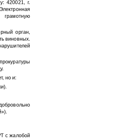
: 420021, г.
. Электронная
ь грамотную
рный орган,
ть виновных.
 нарушителей
 прокуратуры
у.
, но и:
и).
добровольно
»).
РТ с жалобой