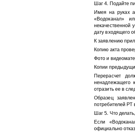
Шаг 4. Подайте п
Имея на руках а
«Водоканал» ил
некачественной у
дату входящего 
К заявлению прил
Копию акта прове
Фото и видеомат
Копии предыдущих
Перерасчет дол
ненадлежащего к
отразить ее в сл
Образец заявле
потребителей РТ 
Шаг 5. Что делат
Если «Водокана
официально отказ