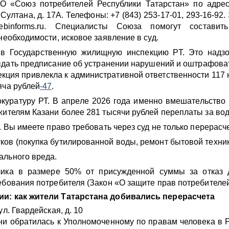
О «Союз потребителей Республики Татарстан» по адресу
 Султана, д. 17А. Телефоны: +7 (843) 253-17-01, 293-16-92
rebinforms.ru. Специалисты Союза помогут составит
необходимости, исковое заявление в суд.
в Государственную жилищную инспекцию РТ. Это надзо
дать предписание об устранении нарушений и оштрафова
екция привлекла к административной ответственности 117
яча рублей
-47
.
куратуру РТ. В апреле 2026 года именно вмешательство
жителям Казани более 281 тысячи рублей переплаты за вод
. Вы имеете право требовать через суд не только перерасчет
ов (покупка бутилированной воды, ремонт бытовой техник
ального вреда.
ика в размере 50% от присужденной суммы за отказ 
ебования потребителя (Закон «О защите прав потребителей
и: как жители Татарстана добивались перерасчета
ул. Гвардейская, д. 10
и обратилась к Уполномоченному по правам человека в 