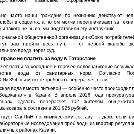
доставляют правильно оформленные
ьно часто наши граждане по незнанию действуют не
лобы в соцсетях, а потом молча переплачивают за техн
бы такого не было, мы подготовили эту инструкцию.
иональной общественной организации «Союз потребителе
огут вам пройти весь путь — от первой жалобы д
льного вреда через суд.
 право не платить за воду в Татарстане
чет платы за холодное и горячее водоснабжение возника
чества воды от санитарных норм. Согласно Пос
 № 354, вы можете требовать перерасчет, если:
ская вода вместо питьевой — особенно часто происходит 
одоканал» в Казани. В апреле 2026 года прокуратура
канал» сделать перерасчет 102 жителям общежити
ма возврата составила 281 925 рублей.
ствует СанПиН по химическому составу — даже если ви
Лабораторные исследования проб воды из квартир регуля
зличных районах Казани.