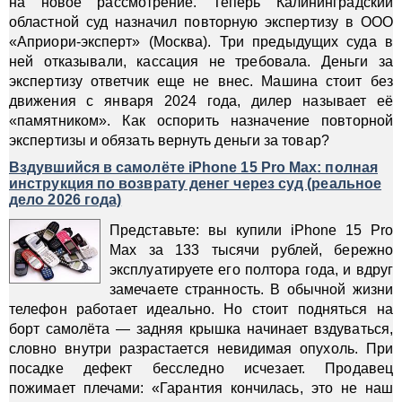
на новое рассмотрение. Теперь Калининградский
областной суд назначил повторную экспертизу в ООО
«Априори-эксперт» (Москва). Три предыдущих суда в
ней отказывали, кассация не требовала. Деньги за
экспертизу ответчик еще не внес. Машина стоит без
движения с января 2024 года, дилер называет её
«памятником». Как оспорить назначение повторной
экспертизы и обязать вернуть деньги за товар?
Вздувшийся в самолёте iPhone 15 Pro Max: полная
инструкция по возврату денег через суд (реальное
дело 2026 года)
Представьте: вы купили iPhone 15 Pro
Max за 133 тысячи рублей, бережно
эксплуатируете его полтора года, и вдруг
замечаете странность. В обычной жизни
телефон работает идеально. Но стоит подняться на
борт самолёта — задняя крышка начинает вздуваться,
словно внутри разрастается невидимая опухоль. При
посадке дефект бесследно исчезает. Продавец
пожимает плечами: «Гарантия кончилась, это не наш