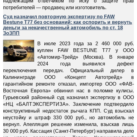
надлежащим ответчиком по иску о защите прав
потребителей — продавец или изготовитель.
Суд назначил повторную экспертизу по FAW
Bestune T77 без оснований: как оспорить и вернуть
деньги за некачественный автомобиль по ст. 18
ЗоЗПП
В июле 2023 года за 2 460 000 руб.
куплен FAW BESTUNE Т77 у ООО
«Автомир-Трейд» (Москва). В январе
2024 года выявился дефект
переключения передач. Официальный дилер в
Калининграде ООО «Концепт Автотрейд» в
гарантийном ремонте отказал, импортер ООО «ФАВ-
Восточная Европа» обвинил нас в поломке кулисы.
Гурьевский районный суд назначил экспертизу в ООО
«НЦ «БАЛТЭКСПЕРТИЗА». Заключение подтвердило
конструктивный недостаток рычага КПП. Суд взыскал
неустойку и штраф 330 000 руб., но автомобиль не
вернул. Апелляция решение изменила, взыскав лишь
30 000 руб. Кассация (Санкт-Петербург) направила дело