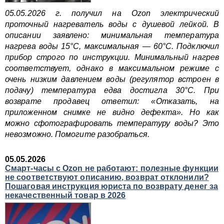
05.05.2026 г. получил на Ozon электрический
проточный нагреватель воды с душевой лейкой. В
описании заявлено: минимальная температура
нагрева воды 15°C, максимальная — 60°C. Подключил
прибор строго по инструкции. Минимальный нагрев
соответствует, однако в максимальном режиме с
очень низким давлением воды (регулятор встроен в
подачу) температура едва достигла 30°C. При
возврате продавец ответил: «Отказать, на
приложенном снимке не видно дефекта». Но как
можно сфотографировать температуру воды? Это
невозможно. Помогите разобраться.
05.05.2026
Смарт-часы с Ozon не работают: полезные функции
не соответствуют описанию, возврат отклонили?
Пошаговая инструкция юриста по возврату денег за
некачественный товар в 2026