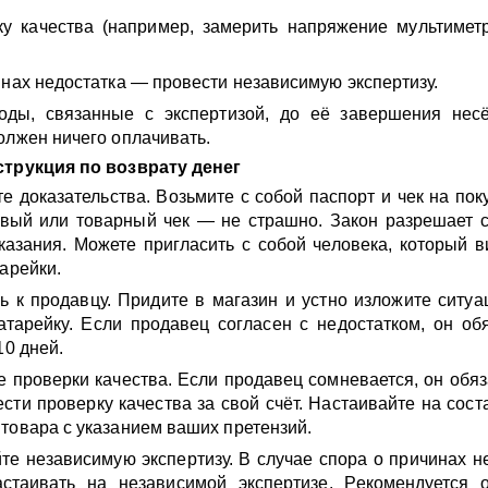
ку качества (например, замерить напряжение мультимет
инах недостатка — провести независимую экспертизу.
оды, связанные с экспертизой, до её завершения несё
олжен ничего оплачивать.
струкция по возврату денег
е доказательства. Возьмите с собой паспорт и чек на поку
овый или товарный чек — не страшно. Закон разрешает 
казания. Можете пригласить с собой человека, который в
тарейки.
ь к продавцу. Придите в магазин и устно изложите ситуа
тарейку. Если продавец согласен с недостатком, он об
10 дней.
е проверки качества. Если продавец сомневается, он обяз
ести проверку качества за свой счёт. Настаивайте на сост
товара с указанием ваших претензий.
те независимую экспертизу. В случае спора о причинах н
стаивать на независимой экспертизе. Рекомендуется о