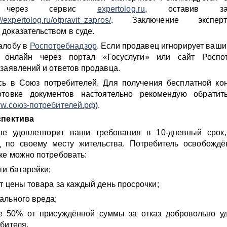
ам через сервис
expertolog.ru
, оставив з
://expertolog.ru/otpravit_zapros/
. Заключение экспер
оказательством в суде.
алобу в
Роспотребнадзор
. Если продавец игнорирует ваши
 онлайн через портал «Госуслуги» или сайт Роспот
заявлений и ответов продавца.
сь в Союз потребителей. Для получения бесплатной ко
товке документов настоятельно рекомендую обрати
w.союз-потребителей.рф
).
спектива
не удовлетворит ваши требования в 10-дневный срок
д по своему месту жительства. Потребитель освобождё
ке можно потребовать:
ти батарейки;
т цены товара за каждый день просрочки;
ального вреда;
 50% от присуждённой суммы за отказ добровольно уд
бителя.