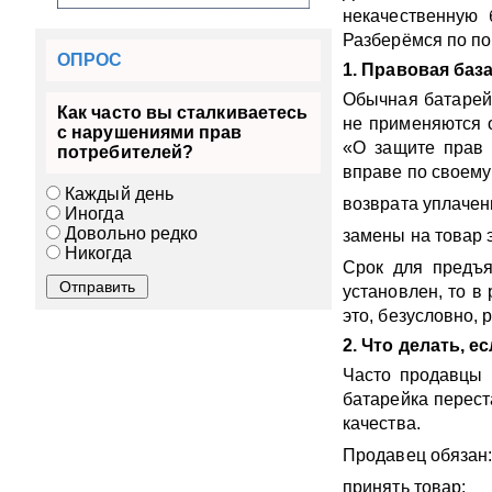
некачественную 
Разберёмся по по
ОПРОС
1. Правовая баз
Обычная батарейк
Как часто вы сталкиваетесь
не применяются 
с нарушениями прав
«О защите прав 
потребителей?
вправе по своему
Каждый день
возврата уплачен
Иногда
Довольно редко
замены на товар 
Никогда
Срок для предъя
установлен, то в
это, безусловно, 
2. Что делать, 
Часто продавцы г
батарейка перест
качества.
Продавец обязан
принять товар;