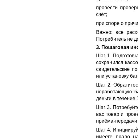
провести провер
счёт;
при споре о прич
Важно: все расх
Потребитель не д
3. Пошаговая ин
Шаг 1. Подготовьт
сохранился касс
свидетельские по
или установку ба
Шаг 2. Обратитес
неработающую ба
деньги в течение 
Шаг 3. Потребуйт
вас товар и пров
приёма-передачи 
Шаг 4. Инициируй
имеете право на