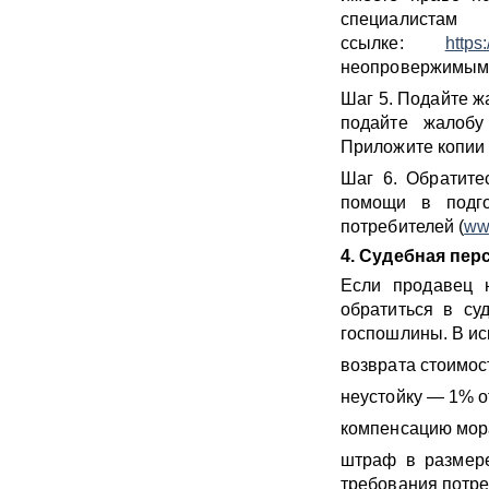
специалист
ссылке:
https
неопровержимым д
Шаг 5. Подайте ж
подайте жалобу
Приложите копии 
Шаг 6. Обратите
помощи в подго
потребителей (
ww
4. Судебная пер
Если продавец 
обратиться в су
госпошлины. В ис
возврата стоимос
неустойку — 1% о
компенсацию мор
штраф в размере
требования потре