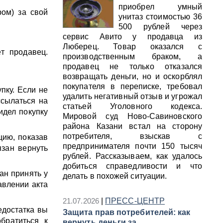
приобрел умный
ром) за свой
унитаз стоимостью 36
500 рублей через
сервис Авито у продавца из
Люберец. Товар оказался с
т продавец.
производственным браком, а
продавец не только отказался
возвращать деньги, но и оскорблял
покупателя в переписке, требовал
пку. Если не
удалить негативный отзыв и угрожал
ссылаться на
статьей Уголовного кодекса.
идел покупку
Мировой суд Ново-Савиновского
района Казани встал на сторону
потребителя, взыскав с
цию, показав
предпринимателя почти 150 тысяч
язан вернуть
рублей. Рассказываем, как удалось
добиться справедливости и что
ан принять у
делать в похожей ситуации.
авлении акта
21.07.2026
|
ПРЕСС-ЦЕНТР
едостатка вы
Защита прав потребителей: как
братиться к
вернуть деньги за