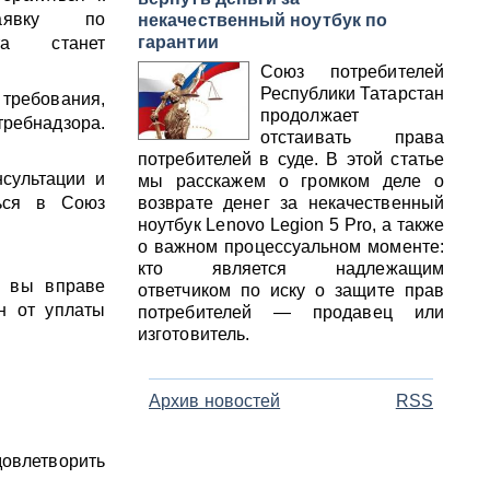
аявку по
некачественный ноутбук по
гарантии
та станет
Союз потребителей
Республики Татарстан
 требования,
продолжает
ребнадзора.
отстаивать права
потребителей в суде. В этой статье
нсультации и
мы расскажем о громком деле о
ться в Союз
возврате денег за некачественный
ноутбук Lenovo Legion 5 Pro, а также
о важном процессуальном моменте:
кто является надлежащим
, вы вправе
ответчиком по иску о защите прав
н от уплаты
потребителей — продавец или
изготовитель.
Архив новостей
RSS
овлетворить