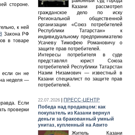
районный суд города
шей стороне.
Казани рассмотрел
гражданское дело по иску
Региональной общественной
организации «Союз потребителей
ельно, к ней
Республики Татарстан» к
8
Закона РФ
индивидуальному предпринимателю
ков в товаре
Усачеву Тимофею Романовичу о
защите прав потребителей.
Интересы потребителя в суде
представлял юрист Союза
потребителей Республики Татарстан
Назим Низамович — известный в
 если он не
Казани специалист по защите прав
дна неделя —
потребителей.
22.07.2026
|
ПРЕСС-ЦЕНТР
правда. Если
Победа над продавцом: как
ать проверки
покупатель из Казани вернул
деньги за бракованный умный
унитаз, купленный на Авито
Житель Казани