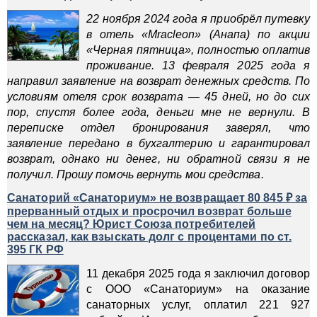
22 ноября 2024 года я приобрёл путевку
в отель «Mracleon» (Анапа) по акции
«Черная пятница», полностью оплатив
проживание. 13 февраля 2025 года я
направил заявление на возврат денежных средств. По
условиям отеля срок возврата — 45 дней, но до сих
пор, спустя более года, деньги мне не вернули. В
переписке отдел бронирования заверял, что
заявление передано в бухгалтерию и гарантировал
возврат, однако ни денег, ни обратной связи я не
получил. Прошу помочь вернуть мои средства.
Санаторий «Санаториум» не возвращает 80 845 ₽ за
прерванный отдых и просрочил возврат больше
чем на месяц? Юрист Союза потребителей
рассказал, как взыскать долг с процентами по ст.
395 ГК РФ
11 декабря 2025 года я заключил договор
с ООО «Санаториум» на оказание
санаторных услуг, оплатил 221 927