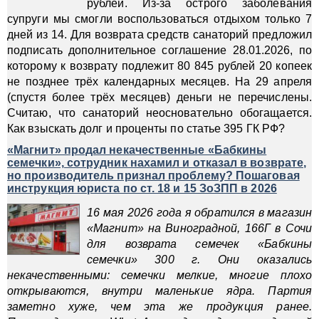
рублей. Из-за острого заболевания
супруги мы смогли воспользоваться отдыхом только 7
дней из 14. Для возврата средств санаторий предложил
подписать дополнительное соглашение 28.01.2026, по
которому к возврату подлежит 80 845 рублей 20 копеек
не позднее трёх календарных месяцев. На 29 апреля
(спустя более трёх месяцев) деньги не перечислены.
Считаю, что санаторий неосновательно обогащается.
Как взыскать долг и проценты по статье 395 ГК РФ?
«Магнит» продал некачественные «Бабкины
семечки», сотрудник нахамил и отказал в возврате,
но производитель признал проблему? Пошаговая
инструкция юриста по ст. 18 и 15 ЗоЗПП в 2026
16 мая 2026 года я обратился в магазин
«Магнит» на Виноградной, 166Г в Сочи
для возврата семечек «Бабкины
семечки» 300 г. Они оказались
некачественными: семечки мелкие, многие плохо
открываются, внутри маленькие ядра. Партия
заметно хуже, чем эта же продукция ранее.