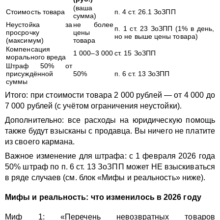
(ваша
Стоимость товара
п. 4 ст. 26.1 ЗоЗПП
сумма)
Неустойка за
не более
п. 1 ст. 23 ЗоЗПП (1% в день,
просрочку
цены
но не выше цены товара)
(максимум)
товара
Компенсация
1 000–3 000
ст. 15 ЗоЗПП
морального вреда
Штраф 50% от
присуждённой
50%
п. 6 ст. 13 ЗоЗПП
суммы
Итого: при стоимости товара 2 000 рублей — от 4 000 до
7 000 рублей (с учётом ограничения неустойки).
Дополнительно: все расходы на юридическую помощь
также будут взысканы с продавца. Вы ничего не платите
из своего кармана.
Важное изменение для штрафа: с 1 февраля 2026 года
50% штраф по п. 6 ст. 13 ЗоЗПП может НЕ взыскиваться
в ряде случаев (см. блок «Мифы и реальность» ниже).
Мифы и реальность: что изменилось в 2026 году
Миф 1: «Перечень невозвратных товаров