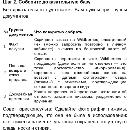
Шаг 2. Соберите доказательную базу
Без доказательств суд откажет. Вам нужны три группы
документов:
Группа
№
Что конкретно собрать
документов
Скриншот заказа на Wildberries, электронный
Факт
чек (можно запросить повторно в личном
1
покупки
кабинете), выписка по банковской карте об
оплате
Скриншоты переписки в чате Wildberries с
продавцом (даже если он не отвечает — это
Попытка
тоже доказательство игнорирования);
возврата и
2
скриншоты всех отклонённых заявок на
отказ
возврат с датами; фотографии товара
продавца
(пижамы) с этикетками, подтверждающие
сохранность товарного вида
Копия направленной претензии, квитанция об
Досудебная
3
отправке заказным письмом, уведомление о
претензия
вручении
Совет юрисконсульта: Сделайте фотографии пижамы,
подтверждающие, что она не была в использовании:
все этикетки на месте, упаковка сохранена, отсутствуют
следы носки и стирки.