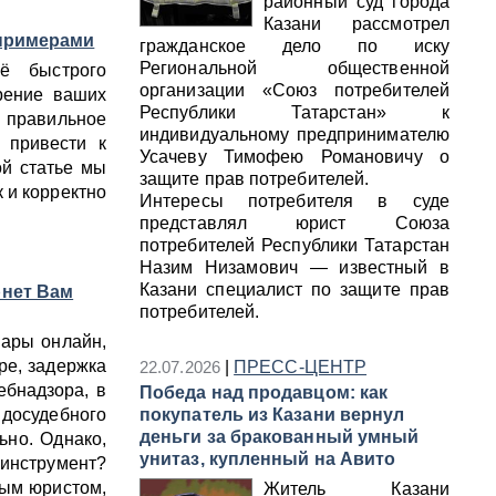
районный суд города
Казани рассмотрел
 примерами
гражданское дело по иску
Региональной общественной
ё быстрого
организации «Союз потребителей
рение ваших
Республики Татарстан» к
я правильное
индивидуальному предпринимателю
 привести к
Усачеву Тимофею Романовичу о
ой статье мы
защите прав потребителей.
 и корректно
Интересы потребителя в суде
представлял юрист Союза
потребителей Республики Татарстан
Назим Низамович — известный в
Казани специалист по защите прав
рнет Вам
потребителей.
вары онлайн,
ре, задержка
22.07.2026
|
ПРЕСС-ЦЕНТР
ебнадзора, в
Победа над продавцом: как
осудебного
покупатель из Казани вернул
деньги за бракованный умный
ьно. Однако,
унитаз, купленный на Авито
 инструмент?
ным юристом,
Житель Казани