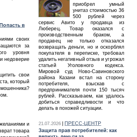
приобрел умный
унитаз стоимостью 36
500 рублей через
сервис Авито у продавца из
Попасть в
Люберец. Товар оказался с
производственным браком, а
ниями своих
продавец не только отказался
ращаются за
возвращать деньги, но и оскорблял
ого уровня
покупателя в переписке, требовал
и недоверие
удалить негативный отзыв и угрожал
статьей Уголовного кодекса.
Мировой суд Ново-Савиновского
щитить свои
района Казани встал на сторону
ста, который
потребителя, взыскав с
 мошенника?
предпринимателя почти 150 тысяч
гом.
рублей. Рассказываем, как удалось
добиться справедливости и что
делать в похожей ситуации.
21.07.2026
|
ПРЕСС-ЦЕНТР
 желаниями и
Защита прав потребителей: как
зврат товара
вернуть деньги за