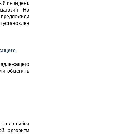
ый инцидент.
магазин. На
е предложили
л установлен
жащего
надлежащего
или обменять
состоявшийся
ой алгоритм