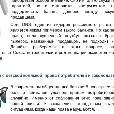
приобретает особое значение. Оно не только служит
гарантией, но и становится инструментом, п
поддерживать баланс доверия между поку
продавцами.
Сеть DNS, один из лидеров российского рынка э
является ярким примером такого баланса. Но как з
права, если купленный ноутбук оказался бра
пылесос, навязанный продавцом, не подходит к
Давайте разберёмся в этом вопросе, оп
, опыт Союза потребителей и рекомендации экспертов Н
а.
н с детской коляской: права потребителей и законода
В современном обществе всё больше В последнее 
больше внимания уделяем правам потребителе
случайно. Именно от соблюдения этих прав завис
нашей жизни. К сожалению, иногда мы стал
ситуациями, когда наши права нарушаются.