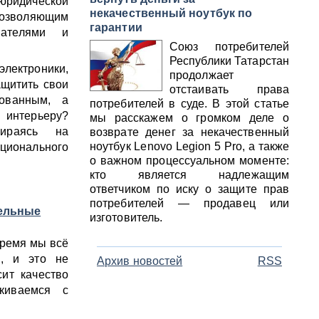
 юридической
некачественный ноутбук по
озволяющим
гарантии
пателями и
Союз потребителей
Республики Татарстан
лектроники,
продолжает
ащитить свои
отстаивать права
кованным, а
потребителей в суде. В этой статье
 интерьеру?
мы расскажем о громком деле о
ираясь на
возврате денег за некачественный
ноутбук Lenovo Legion 5 Pro, а также
ационального
о важном процессуальном моменте:
кто является надлежащим
ответчиком по иску о защите прав
потребителей — продавец или
тельные
изготовитель.
время мы всё
й, и это не
Архив новостей
RSS
ит качество
киваемся с