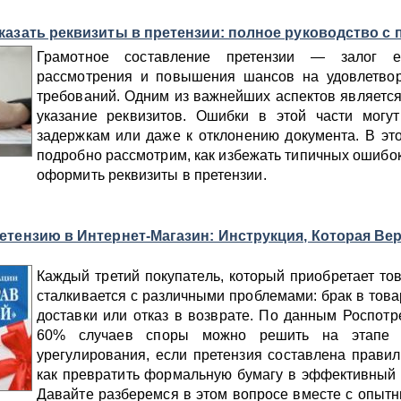
казать реквизиты в претензии: полное руководство с
Грамотное составление претензии — залог е
рассмотрения и повышения шансов на удовлетво
требований. Одним из важнейших аспектов являетс
указание реквизитов. Ошибки в этой части могут
задержкам или даже к отклонению документа. В эт
подробно рассмотрим, как избежать типичных ошибок
оформить реквизиты в претензии.
етензию в Интернет-Магазин: Инструкция, Которая Ве
Каждый третий покупатель, который приобретает то
сталкивается с различными проблемами: брак в това
доставки или отказ в возврате. По данным Роспотр
60% случаев споры можно решить на этапе д
урегулирования, если претензия составлена правил
как превратить формальную бумагу в эффективный
Давайте разберемся в этом вопросе вместе с опыт