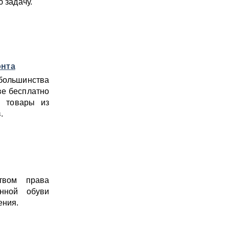
 задачу.
онта
ольшинства
ве бесплатно
м товары из
.
твом права
нной обуви
ения.