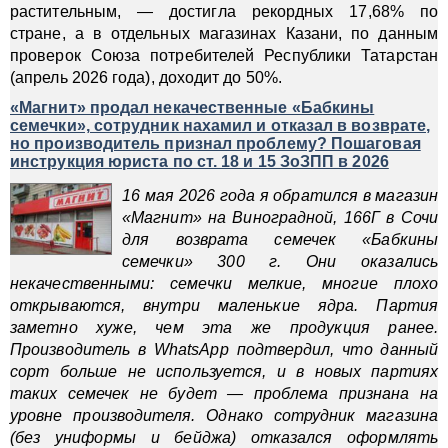
растительным, — достигла рекордных 17,68% по
стране, а в отдельных магазинах Казани, по данным
проверок Союза потребителей Республики Татарстан
(апрель 2026 года), доходит до 50%.
«Магнит» продал некачественные «Бабкины
семечки», сотрудник нахамил и отказал в возврате,
но производитель признал проблему? Пошаговая
инструкция юриста по ст. 18 и 15 ЗоЗПП в 2026
16 мая 2026 года я обратился в магазин
«Магнит» на Виноградной, 166Г в Сочи
для возврата семечек «Бабкины
семечки» 300 г. Они оказались
некачественными: семечки мелкие, многие плохо
открываются, внутри маленькие ядра. Партия
заметно хуже, чем эта же продукция ранее.
Производитель в WhatsApp подтвердил, что данный
сорт больше не используется, и в новых партиях
таких семечек не будет — проблема признана на
уровне производителя. Однако сотрудник магазина
(без униформы и бейджа) отказался оформлять